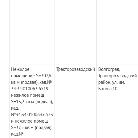
Нежилое
Тракторозаводский
Волгоград,
помещение S=307,6
Тракторозаводский
кв.м (подвал), кад.№
район, ул. им.
34:34:010063:6519,
Батова,10
нежилое помещ
S=13,2 кв.м (подвал),
кад.
№34:34:010063:6523
и нежилое помещ
S=37,5 кв.м (подвал),
кад.№