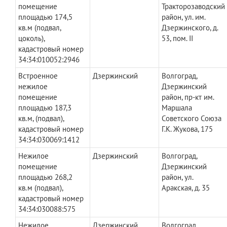
помещение
Тракторозаводский
площадью 174,5
район, ул. им.
кв.м (подвал,
Дзержинского, д.
цоколь),
53, пом. II
кадастровый номер
34:34:010052:2946
Встроенное
Дзержинский
Волгоград,
нежилое
Дзержинский
помещение
район, пр-кт им.
площадью 187,3
Маршала
кв.м, (подвал),
Советского Союза
кадастровый номер
Г.К. Жукова, 175
34:34:030069:1412
Нежилое
Дзержинский
Волгоград,
помещение
Дзержинский
площадью 268,2
район, ул.
кв.м (подвал),
Аракская, д. 35
кадастровый номер
34:34:030088:575
Нежилое
Дзержинский
Волгоград,