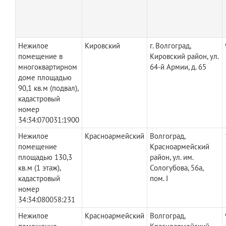
Нежилое
Кировский
г. Волгоград,
помещение в
Кировский район, ул.
многоквартирном
64-й Армии, д. 65
доме площадью
90,1 кв.м (подвал),
кадастровый
номер
34:34:070031:1900
Нежилое
Красноармейский
Волгоград,
помещение
Красноармейский
площадью 130,3
район, ул. им.
кв.м (1 этаж),
Сологубова, 56а,
кадастровый
пом. I
номер
34:34:080058:231
Нежилое
Красноармейский
Волгоград,