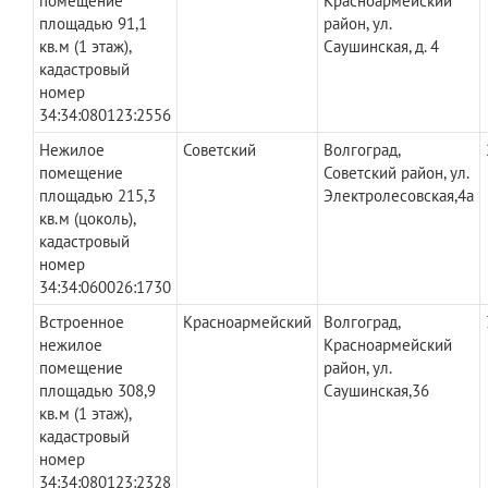
помещение
Красноармейский
площадью 91,1
район, ул.
кв.м (1 этаж),
Саушинская, д. 4
кадастровый
номер
34:34:080123:2556
Нежилое
Советский
Волгоград,
помещение
Советский район, ул.
площадью 215,3
Электролесовская,4а
кв.м (цоколь),
кадастровый
номер
34:34:060026:1730
Встроенное
Красноармейский
Волгоград,
нежилое
Красноармейский
помещение
район, ул.
площадью 308,9
Саушинская,36
кв.м (1 этаж),
кадастровый
номер
34:34:080123:2328