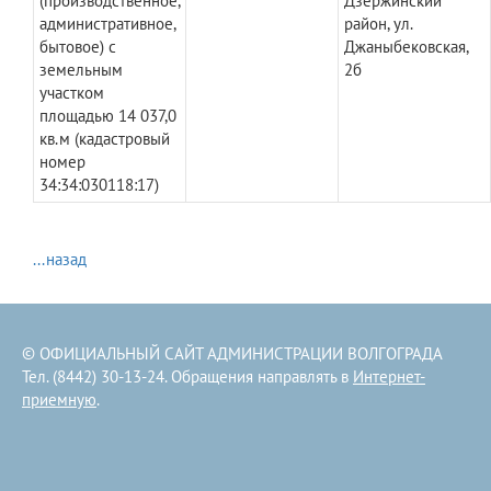
(производственное,
Дзержинский
административное,
район, ул.
бытовое) с
Джаныбековская,
земельным
2б
участком
площадью 14 037,0
кв.м (кадастровый
номер
34:34:030118:17)
...назад
© ОФИЦИАЛЬНЫЙ САЙТ АДМИНИСТРАЦИИ ВОЛГОГРАДА
Тел. (8442) 30-13-24. Обращения направлять в
Интернет-
приемную
.