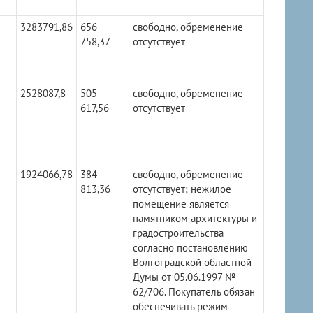
3283791,86
656
свободно, обременение
758,37
отсутствует
2528087,8
505
свободно, обременение
617,56
отсутствует
1924066,78
384
свободно, обременение
813,36
отсутствует; нежилое
помещение является
памятником архитектуры и
градостроительства
согласно постановлению
Волгоградской областной
Думы от 05.06.1997 №
62/706. Покупатель обязан
обеспечивать режим