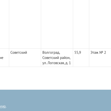
Советский
Волгоград,
55,9
Этаж № 2
ие
Советский район,
ул. Логовская, д. 1
ную
.