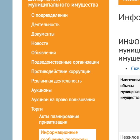
муниципального имущества
Инфо
О подразделении
Деятельность
Документы
ИНФОР
Новости
муниц
Объявления
имуще
Подведомственные организации
Скач
Противодействие коррупции
Наименова
Рекламная деятельность
объекта
Аукционы
муниципал
имущества
Аукцион на право пользования
Торги
Акты планирования
приватизации
Информационные
Нежилое
сообщения, протоколы