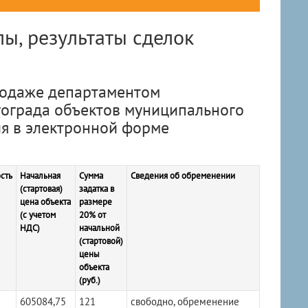
ы, результаты сделок
даже департаментом
ограда объектов муниципального
я в электронной форме
сть
Начальная
Сумма
Сведения об обременении
(стартовая)
задатка в
цена объекта
размере
(с учетом
20% от
НДС)
начальной
(стартовой)
цены
объекта
(руб.)
605084,75
121
свободно, обременение