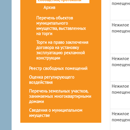
помещен
Архив
Перечень обьектов
муниципального
Нежилое
имущества, выставленных
помещен
на торги
Торги на право заключения
договора на установку
эксплуатацию рекламной
конструкции
Нежилое
помещен
Реестр свободных помещений
Оценка регулирующего
воздействия
Нежилое
Перечень земельных участков,
помещен
занимаемых многоквартирными
домами
Сведения о муниципальном
Нежилое
имуществе
помещен