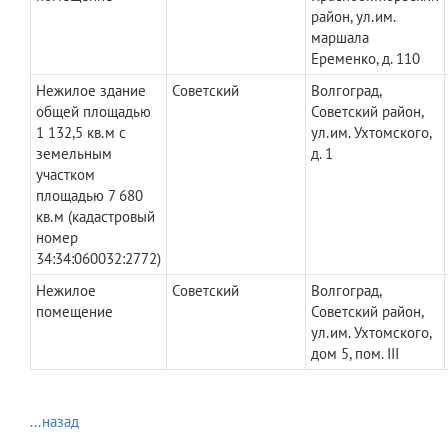
район, ул.им.
маршала
Еременко, д. 110
Нежилое здание
Советский
Волгоград,
общей площадью
Советский район,
1 132,5 кв.м с
ул.им. Ухтомского,
земельным
д. 1
участком
площадью 7 680
кв.м (кадастровый
номер
34:34:060032:2772)
Нежилое
Советский
Волгоград,
помещение
Советский район,
ул.им. Ухтомского,
дом 5, пом. III
...назад