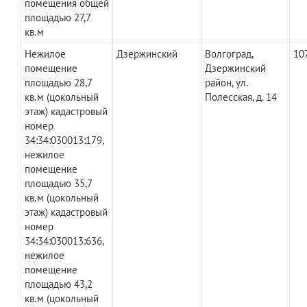
помещения общей
площадью 27,7
кв.м
Нежилое
Дзержинский
Волгоград,
107
помещение
Дзержинский
площадью 28,7
район, ул.
кв.м (цокольный
Полесская, д. 14
этаж) кадастровый
номер
34:34:030013:179,
нежилое
помещение
площадью 35,7
кв.м (цокольный
этаж) кадастровый
номер
34:34:030013:636,
нежилое
помещение
площадью 43,2
кв.м (цокольный