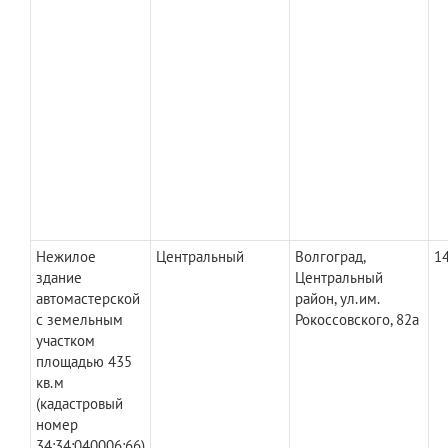
Нежилое
Центральный
Волгоград,
14
здание
Центральный
автомастерской
район, ул.им.
с земельным
Рокоссовского, 82а
участком
площадью 435
кв.м
(кадастровый
номер
34:34:040006:66)