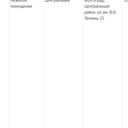
Нежилое
Центральный
Волгоград,
16
помещение
Центральный
район, ул.им. В.И.
Ленина, 25