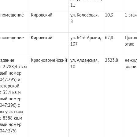
11
 помещение
Кировский
ул. Колосовая,
10,3
1 эта
8
 помещение
Кировский
ул. 64-й Армии,
62,8
Цоко
137
этаж
здание
Красноармейский
ул. Алданская,
2323,8
нежи
 2 288,4 кв.м
10
здани
овый номер
047:295) и
астерской
 35,4 кв.м
овый номер
047:296) с
м участком
 8388 кв.м
овый номер
047:275)