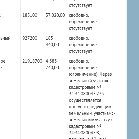
отсутствует
ж
185100
37 020,00
свободно,
обременение
отсутствует
льный
927200
185
свободно,
440,00
обременение
отсутствует
лое
21918700
4 383
свободно,
е
740,00
обременение
(ограничение): Через
земельный участок с
кадастровым №
34:34:080047:275
осуществляется
доступ к следующим
земельным участкам: -
земельному участку с
кадастровым №
34:34:080047:8,