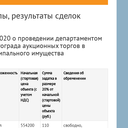
ы, результаты сделок
020 о проведении департаментом
ограда аукционных торгов в
ипального имущества
оженность
Начальная
Сумма
Сведения об
(стартовая)
задатка в
обременении
цена
размере
объекта (с
20% от
учетом
начальной
НДС)
(стартовой)
цены
объекта
(руб.)
л
554200
110
свободно,