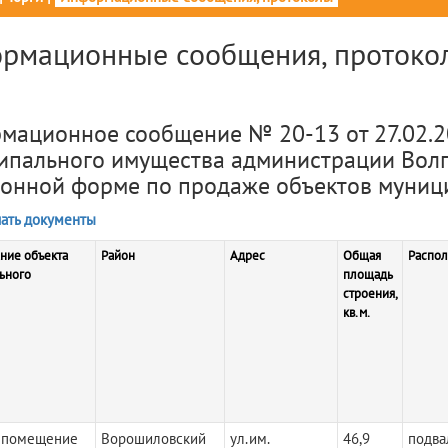
рмационные сообщения, протокол
мационное сообщение № 20-13 от 27.02.2
ипального имущества администрации Волг
ронной форме по продаже объектов муниц
ать документы
ние объекта
Район
Адрес
Общая
Распол
ьного
площадь
строения,
кв.м.
 помещение
Ворошиловский
ул.им.
46,9
подва