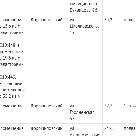
милиционера
Буханцева, 26
 помещение
Ворошиловский
ул.
35,2
подва
 15,6 кв.м
Циолковского,
кадастровый
1а
010:448 и
 помещение
 19,6 кв.м
кадастровый
010:449,
ся частями
о помещения
 35,2 кв.м
 помещение
Ворошиловский
ул.
32,7
1 эта
Гродненская,
98
 помещение
Ворошиловский
ул.
242,2
подва
Академическая,