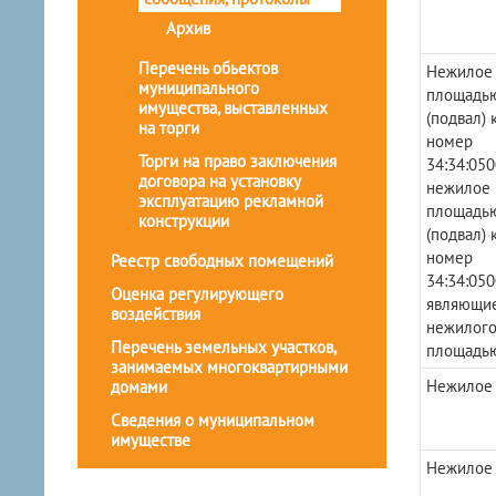
Архив
Перечень обьектов
Нежилое
муниципального
площадью
имущества, выставленных
(подвал) 
на торги
номер
Торги на право заключения
34:34:050
договора на установку
нежилое
эксплуатацию рекламной
площадью
конструкции
(подвал) 
номер
Реестр свободных помещений
34:34:050
Оценка регулирующего
являющие
воздействия
нежилог
Перечень земельных участков,
площадью
занимаемых многоквартирными
Нежилое
домами
Сведения о муниципальном
имуществе
Нежилое