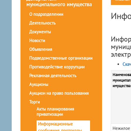
муниципального имущества
Инфо
О подразделении
Деятельность
Документы
Инфор
Новости
муниц
Объявления
элект
Подведомственные организации
Скач
Противодействие коррупции
Наименова
Рекламная деятельность
муниципал
Аукционы
имущества
Аукцион на право пользования
Торги
Акты планирования
приватизации
Информационные
Нежилое
сообщения, протоколы