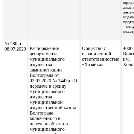
юриди
лица 
жител
индив
предп
– пол
подде
№ 580 от
Распоряжение
Общество с
4000
08.07.2020
департамента
ограниченной
Волго
муниципального
ответственностью
им.
имущества
«Хозяйка»
Хольз
администрации
Волгограда от
02.07.2020 № 2447р «О
передаче в аренду
муниципального
имущества
муниципальной
имущественной казны
Волгограда,
включенного в
перечень объектов
муниципального