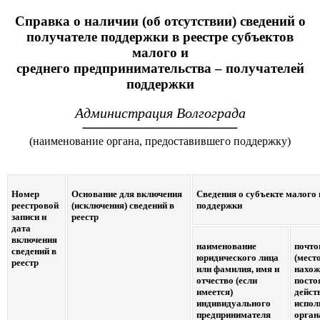
Справка о наличии (об отсутствии) сведений о
получателе поддержки в реестре субъектов
малого и
среднего предпринимательства – получателей
поддержки
Администрация Волгограда
(наименование органа, предоставившего поддержку)
Номер
Основание для включения
Сведения о субъекте малого 
реестровой
(исключения) сведений в
поддержки
записи и
реестр
дата
включения
наименование
почто
сведений в
юридического лица
(мест
реестр
или фамилия, имя и
нахож
отчество (если
посто
имеется)
дейст
индивидуального
испол
предпринимателя
орган