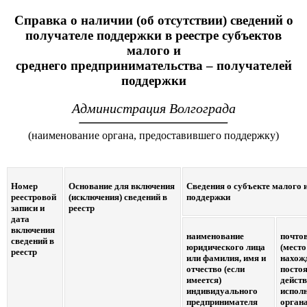
Справка о наличии (об отсутствии) сведений о
получателе поддержки в реестре субъектов
малого и
среднего предпринимательства – получателей
поддержки
Администрация Волгограда
(наименование органа, предоставившего поддержку)
Номер
Основание для включения
Сведения о субъекте малого 
реестровой
(исключения) сведений в
поддержки
записи и
реестр
дата
включения
наименование
почто
сведений в
юридического лица
(место
реестр
или фамилия, имя и
нахож
отчество (если
посто
имеется)
дейст
индивидуального
испол
предпринимателя
орган