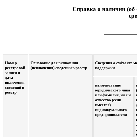
Справка о наличии (об 
ср
Номер
Основание для включения
Сведения о субъекте м
реестровой
(исключения) сведений в реестр
поддержки
записи и
дата
включения
наименование
сведений в
юридического лица
реестр
или фамилия, имя и
отчество (если
имеется)
индивидуального
предпринимателя