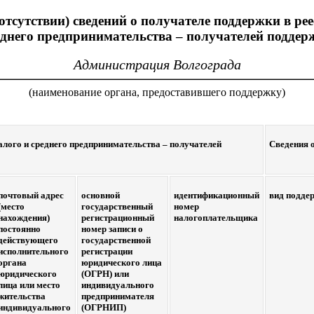
отсутствии) сведений о получателе поддержки в рее
еднего предпринимательства – получателей поддер
Администрация Волгограда
(наименование органа, предоставившего поддержку)
алого и среднего предпринимательства – получателей
Сведения 
почтовый адрес
основной
идентификационный
вид подде
(место
государственный
номер
нахождения)
регистрационный
налогоплательщика
постоянно
номер записи о
действующего
государственной
исполнительного
регистрации
органа
юридического лица
юридического
(ОГРН) или
лица или место
индивидуального
жительства
предпринимателя
индивидуального
(ОГРНИП)