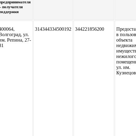
предпринимателя
– получателя
поддержки
400064,
314344334500192
344221856200
Предоста
Волгоград, ул.
в пользо
им. Репина, 27-
объекта
81
недвижи
имуществ
нежилог
помещен
ул. им.
Кузнецов