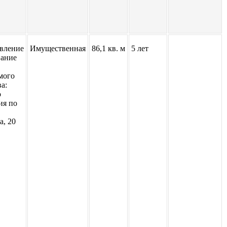
вление
Имущественная
86,1 кв. м
5 лет
вание
мого
а:
о
ия по
а, 20