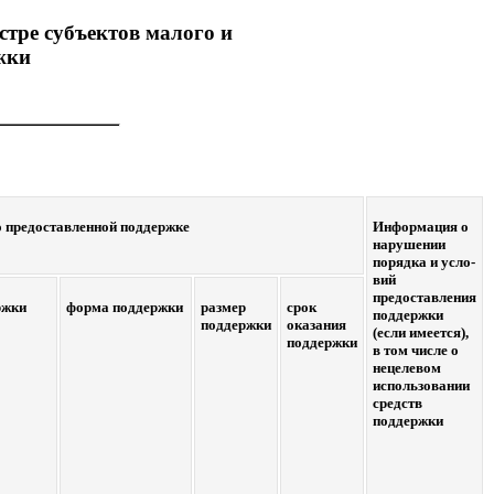
стре субъектов малого и
жки
о предоставленной поддержке
Информация о
нарушении
порядка и усло-
вий
предоставления
ржки
форма поддержки
размер
срок
поддержки
поддержки
оказания
(если имеется),
поддержки
в том числе о
нецелевом
использовании
средств
поддержки