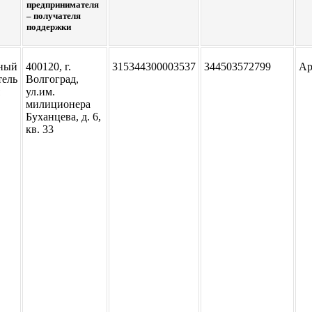
предпринимателя
– получателя
поддержки
ный
400120, г.
315344300003537
344503572799
Ар
тель
Волгоград,
ул.им.
милиционера
Буханцева, д. 6,
кв. 33