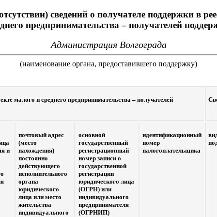
отсутствии) сведений о получателе поддержки в рее
еднего предпринимательства – получателей поддер
Администрация Волгограда
(наименование органа, предоставившего поддержку)
екте малого и среднего предпринимательства – получателей
Св
почтовый адрес
основной
идентификационный
ви
ица
(место
государственный
номер
по
мя и
нахождения)
регистрационный
налогоплательщика
постоянно
номер записи о
действующего
государственной
го
исполнительного
регистрации
ля
органа
юридического лица
юридического
(ОГРН) или
лица или место
индивидуального
жительства
предпринимателя
индивидуального
(ОГРНИП)