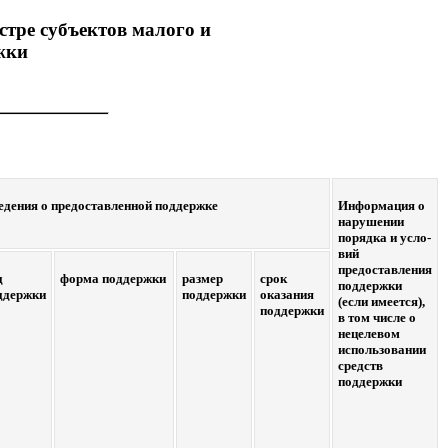
стре субъектов малого и
жки
едения о предоставленной поддержке
Информация о
нарушении
порядка и усло-
вий
предоставления
д
форма поддержки
размер
срок
поддержки
ддержки
поддержки
оказания
(если имеется),
поддержки
в том числе о
нецелевом
использовании
средств
поддержки