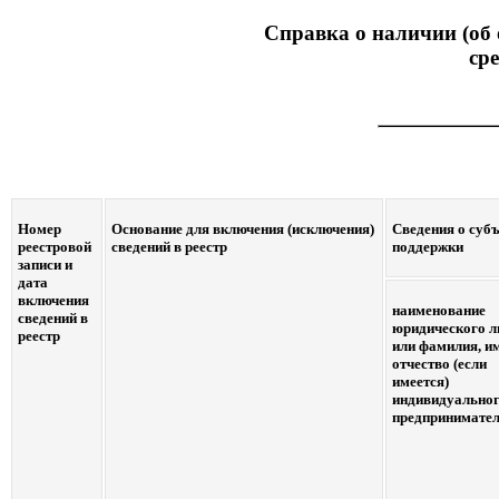
Справка о наличии (об 
ср
Номер
Основание для включения (исключения)
Сведения о субъ
реестровой
сведений в реестр
поддержки
записи и
дата
включения
наименование
сведений в
юридического л
реестр
или фамилия, и
отчество (если
имеется)
индивидуально
предпринимате