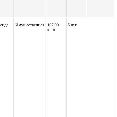
енда
Имущественная
107,90
5 лет
кв.м