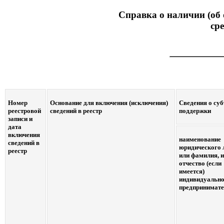
Справка о наличии (об 
ср
Номер
Основание для включения (исключения)
Сведения о суб
реестровой
сведений в реестр
поддержки
записи и
дата
включения
наименование
сведений в
юридического 
реестр
или фамилия, 
отчество (если
имеется)
индивидуальн
предпринимат