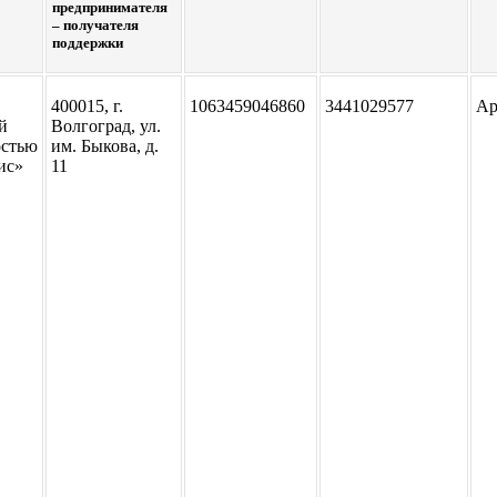
предпринимателя
– получателя
поддержки
400015, г.
1063459046860
3441029577
Ар
й
Волгоград, ул.
остью
им. Быкова, д.
ис»
11