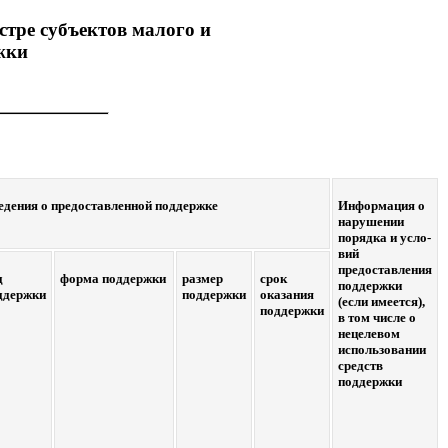
стре субъектов малого и
жки
едения о предоставленной поддержке
Информация о
нарушении
порядка и усло-
вий
предоставления
д
форма поддержки
размер
срок
поддержки
ддержки
поддержки
оказания
(если имеется),
поддержки
в том числе о
нецелевом
использовании
средств
поддержки