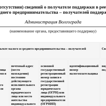
отсутствии) сведений о получателе поддержки в рее
еднего предпринимательства – получателей поддер
Администрация Волгограда
(наименование органа, предоставившего поддержку)
ъекте малого и среднего предпринимательства – получателей
Св
почтовый адрес
основной
идентификационный
ви
лица
(место
государственный
номер
по
имя и
нахождения)
регистрационный
налогоплательщика
постоянно
номер записи о
действующего
государственной
ого
исполнительного
регистрации
еля
органа
юридического
юридического
лица (ОГРН) или
лица или место
индивидуального
жительства
предпринимателя
индивидуального
(ОГРНИП)