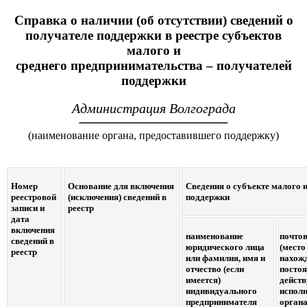
Справка о наличии (об отсутствии) сведений о
получателе поддержки в реестре субъектов
малого и
среднего предпринимательства – получателей
поддержки
Администрация Волгограда
(наименование органа, предоставившего поддержку)
Номер
Основание для включения
Сведения о субъекте малого 
реестровой
(исключения) сведений в
поддержки
записи и
реестр
дата
включения
наименование
почто
сведений в
юридического лица
(место
реестр
или фамилия, имя и
нахож
отчество (если
посто
имеется)
дейст
индивидуального
испол
предпринимателя
орган