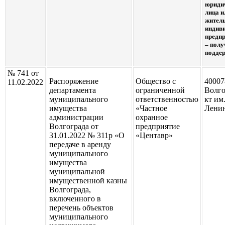
юриди
лица и
жител
индив
предп
– полу
подде
№ 741 от
Распоряжение
Общество с
40007
11.02.2022
департамента
ограниченной
Волго
муниципального
ответственностью
кт им
имущества
«Частное
Ленин
администрации
охранное
Волгограда от
предприятие
31.01.2022 № 311р «О
«Центавр»
передаче в аренду
муниципального
имущества
муниципальной
имущественной казны
Волгограда,
включенного в
перечень объектов
муниципального