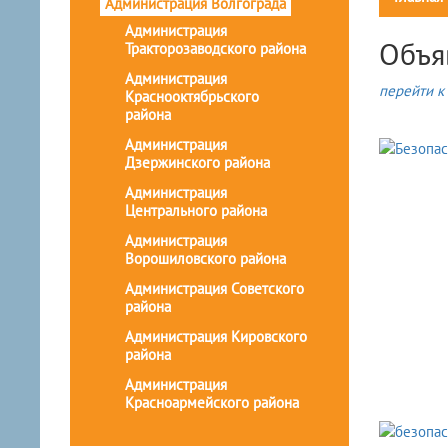
Администрация Волгограда
Администрация
Объя
Тракторозаводского района
Администрация
перейти к 
Краснооктябрьского
района
Администрация
Дзержинского района
Администрация
Центрального района
Администрация
Ворошиловского района
Администрация Советского
района
Администрация Кировского
района
Администрация
Красноармейского района