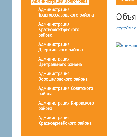
Администрация Волгограда
Администрация
Объя
Тракторозаводского района
Администрация
перейти к 
Краснооктябрьского
района
Администрация
Дзержинского района
Администрация
Центрального района
Администрация
Ворошиловского района
Администрация Советского
района
Администрация Кировского
района
Администрация
Красноармейского района