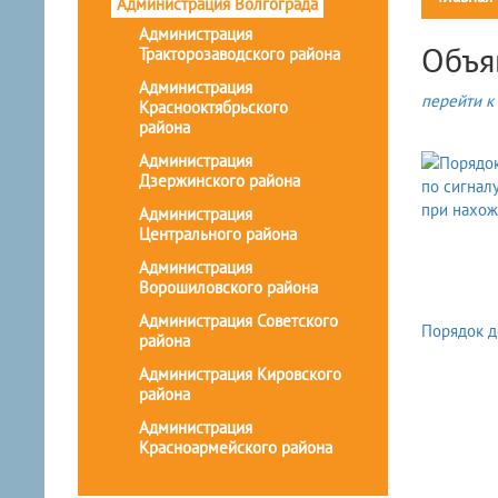
Администрация Волгограда
Администрация
Объя
Тракторозаводского района
Администрация
перейти к 
Краснооктябрьского
района
Администрация
Дзержинского района
Администрация
Центрального района
Администрация
Ворошиловского района
Администрация Советского
Порядок д
района
Администрация Кировского
района
Администрация
Красноармейского района