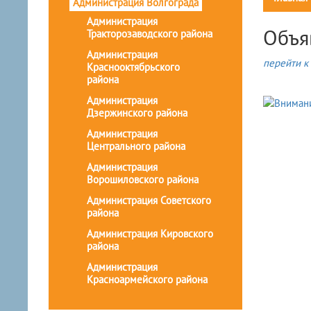
Администрация Волгограда
Администрация
Объя
Тракторозаводского района
Администрация
перейти к 
Краснооктябрьского
района
Администрация
Дзержинского района
Администрация
Центрального района
Администрация
Ворошиловского района
Администрация Советского
района
Администрация Кировского
района
Администрация
Красноармейского района