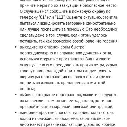
примите меры по их эвакуации в безопасное место.
О случившемся сообщите в пожарную охрану по
телефону
"01"
или
"112"
. Оцените ситуацию, стоит ли
пытаться ликвидировать загорание самостоятельно
или лучше поспешить за помощью. Это необходимо
сделать даже в том случае, если огонь удалось
потушить, так как возможно возобновление горения;
выходите из опасной зоны быстро,
перпендикулярно к направлению движения огня,
используя открытые пространства. Вал низового
огня лучше всего преодолевать против ветра, укрыв
голову и лицо одеждой: при этом следует учесть
ширину распространения низового огня и трезво
оценить возможность преодоления вами этой
полосы;
выйдя на открытое пространство, дышите воздухом
возле земли – там он менее задымлен, рот и нос
прикройте ватно-марлевой повязкой или тряпкой;
наиболее простые способы тушения: залить огонь
водой из ближайшего водоема, засыпать песком
либо нанести резкие скользящие удары по кромке