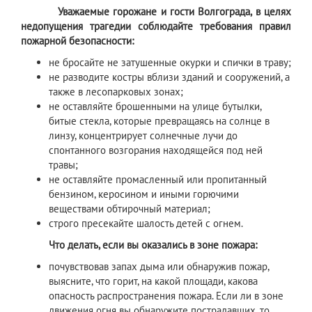
Уважаемые горожане и гости Волгограда, в целях
недопущения трагедии соблюдайте требования правил
пожарной безопасности:
не бросайте не затушенные окурки и спички в траву;
не разводите костры вблизи зданий и сооружений, а
также в лесопарковых зонах;
не оставляйте брошенными на улице бутылки,
битые стекла, которые превращаясь на солнце в
линзу, концентрирует солнечные лучи до
спонтанного возгорания находящейся под ней
травы;
не оставляйте промасленный или пропитанный
бензином, керосином и иными горючими
веществами обтирочный материал;
строго пресекайте шалость детей с огнем.
Что делать, если вы оказались в зоне пожара:
почувствовав запах дыма или обнаружив пожар,
выясните, что горит, на какой площади, какова
опасность распространения пожара. Если ли в зоне
движения огня вы обнаружите пострадавших, то