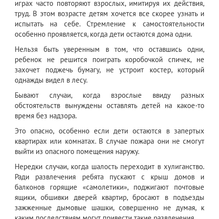
играх часто повторяют взрослых, имитируя их действия,
труд. В этом возрасте детям хочется все скорее узнать и
испытать на себе. Стремление к самостоятельности
особенно проявляется, когда дети остаются дома одни.
Нельзя быть уверенным в том, что оставшись одни,
ребенок не решится поиграть коробочкой спичек, не
захочет поджечь бумагу, не устроит костер, который
однажды видел в лесу.
Бывают случаи, когда взрослые ввиду разных
обстоятельств вынуждены оставлять детей на какое-то
время без надзора.
Это опасно, особенно если дети остаются в запертых
квартирах или комнатах. В случае пожара они не смогут
выйти из опасного помещения наружу.
Нередки случаи, когда шалость переходит в хулиганство.
Ради развлечения ребята пускают с крыш домов и
балконов горящие «самолетики», поджигают почтовые
ящики, обшивки дверей квартир, бросают в подъезды
зажженные дымовые шашки, совершенно не думая, к
каким последствиям могут привести такие развлечения.