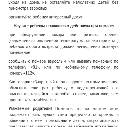
уходя из дома, не оставляйте малолетних детей без
присмотра взрослых;
организуйте ребенку интересный досуг.
Научите ребенка правильным действиям при пожаре:
при обнаружении пожара или признака горения
(задымления, повышенной температуры, запаха гари и т.п.)
ребенок любого возраста должен немедленно покинуть
помещение;
сообщить о пожаре взрослым или вызвать пожарных по
телефону
«01
», или по мобильному телефону по
номеру
«112»
.
Как говорят: «Запретный плод сладок!», поэтому полезнее
объяснить еще раз ребенку о подстерегающей его
опасности, таящейся в коробке спичек, зажигалке, чем
просто сказать: «Нельзя!».
Уважаемые родители!
Помните, что во многом дети
подражают вам. Будьте сами предельно осторожны в
общении с огнем и разъясняйте детям, какую опасность
представляет шалость с огнем. Не забывайте, что ребенок,