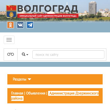
Разделы
Главная
|
Объявления
|
Администрация Дзержинского
района