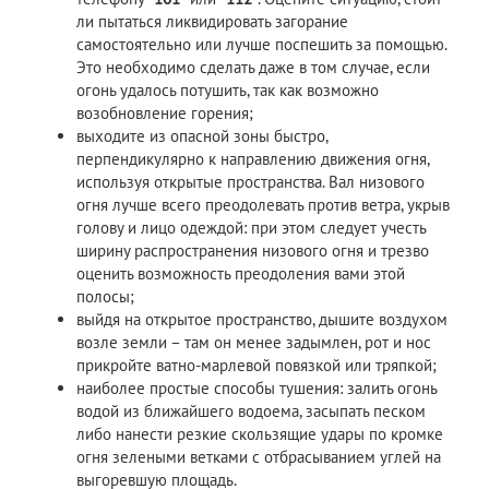
ли пытаться ликвидировать загорание
самостоятельно или лучше поспешить за помощью.
Это необходимо сделать даже в том случае, если
огонь удалось потушить, так как возможно
возобновление горения;
выходите из опасной зоны быстро,
перпендикулярно к направлению движения огня,
используя открытые пространства. Вал низового
огня лучше всего преодолевать против ветра, укрыв
голову и лицо одеждой: при этом следует учесть
ширину распространения низового огня и трезво
оценить возможность преодоления вами этой
полосы;
выйдя на открытое пространство, дышите воздухом
возле земли – там он менее задымлен, рот и нос
прикройте ватно-марлевой повязкой или тряпкой;
наиболее простые способы тушения: залить огонь
водой из ближайшего водоема, засыпать песком
либо нанести резкие скользящие удары по кромке
огня зелеными ветками с отбрасыванием углей на
выгоревшую площадь.