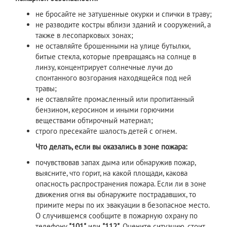
не бросайте не затушенные окурки и спички в траву;
не разводите костры вблизи зданий и сооружений, а
также в лесопарковых зонах;
не оставляйте брошенными на улице бутылки,
битые стекла, которые превращаясь на солнце в
линзу, концентрирует солнечные лучи до
спонтанного возгорания находящейся под ней
травы;
не оставляйте промасленный или пропитанный
бензином, керосином и иными горючими
веществами обтирочный материал;
строго пресекайте шалость детей с огнем.
Что делать, если вы оказались в зоне пожара:
почувствовав запах дыма или обнаружив пожар,
выясните, что горит, на какой площади, какова
опасность распространения пожара. Если ли в зоне
движения огня вы обнаружите пострадавших, то
примите меры по их эвакуации в безопасное место.
О случившемся сообщите в пожарную охрану по
телефону
"101"
или
"112"
. Оцените ситуацию, стоит