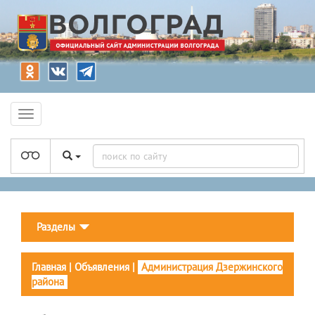
Разделы
Главная
|
Объявления
|
Администрация Дзержинского
района