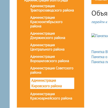
Администрация Волгограда
Администрация
Тракторозаводского района
Объя
Администрация
Краснооктябрьского
перейти к 
района
Администрация
Дзержинского района
Администрация
Центрального района
Памятка 
Администрация
Памятка о
Ворошиловского района
Памятка п
Администрация Советского
района
Администрация
Кировского района
Администрация
Красноармейского района