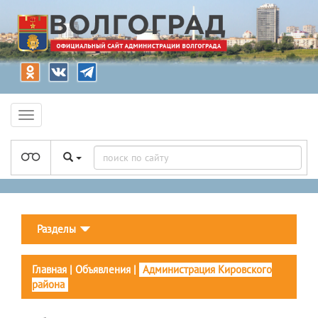
Разделы
Главная
|
Объявления
|
Администрация Кировского
района