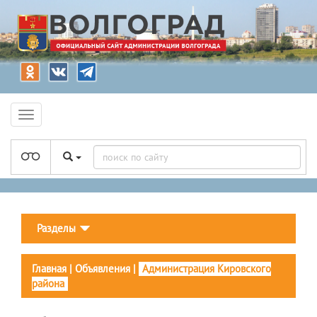
Разделы
Главная
|
Объявления
|
Администрация Кировского
района