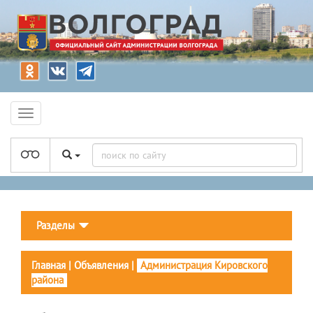
Разделы
Главная
|
Объявления
|
Администрация Кировского
района