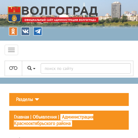
Разделы
Главная
|
Объявления
|
Администрация
Краснооктябрьского района