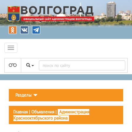
Разделы
Главная
|
Объявления
|
Администрация
Краснооктябрьского района