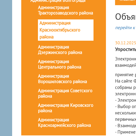
Администрация Волгограда
Администрация
Тракторозаводского района
Объя
Администрация
перейти к 
Краснооктябрьского
района
30.12.202
Администрация
Упростит
Дзержинского района
​Электрон
Администрация
взаимодей
Центрального района
принятие 
Администрация
На сайте 
Ворошиловского района
собраны р
Администрация Советского
электронн
района
- Электро
Администрация Кировского
- Выбор о
района
нескольки
первичных
Администрация
Красноармейского района
- Взаимод
- Примене