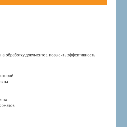
 на обработку документов, повысить эффективность
которой
в на
а по
орматов