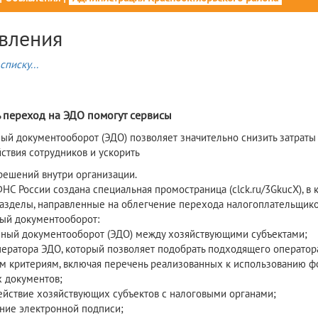
вления
списку...
5
ь переход на ЭДО помогут сервисы
ный документооборот (ЭДО) позволяет значительно снизить затраты
ствия сотрудников и ускорить
решений внутри организации.
ФНС России создана специальная промостраница (clck.ru/3GkucX), в 
азделы, направленные на облегчение перехода налогоплательщико
ый документооборот:
нный документооборот (ЭДО) между хозяйствующими субъектами;
ператора ЭДО, который позволяет подобрать подходящего оператор
м критериям, включая перечень реализованных к использованию ф
 документов;
ействие хозяйствующих субъектов с налоговыми органами;
ние электронной подписи;