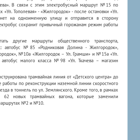
шева». В связи с этим электробусный маршрут №15 по
 «Ул. Тополевая» - «Жилгородок» - после остановки «Ул.
рнет на одноименную улицу и отправится в сторону
ектробус сохранит привычный горожанам режим работы
ть другие маршруты общественного транспорта,
: автобус №85 «Родниковая Долина - Жилгородок»,
родок», №10а «Жилгородок – Ул. Грамши» и №15а «Ул.
е автобус малого класса №98 «Ул. Ткачева – магазин
струирована трамвайная линия от «Детского центра» до
е работы по реконструкции наземной линии скоростного
езда в тоннель по ул. Землянского. Кроме того, в рамках
ны 62 новых трамвайных вагона, которые заменили
 маршрутах №2 и №10.