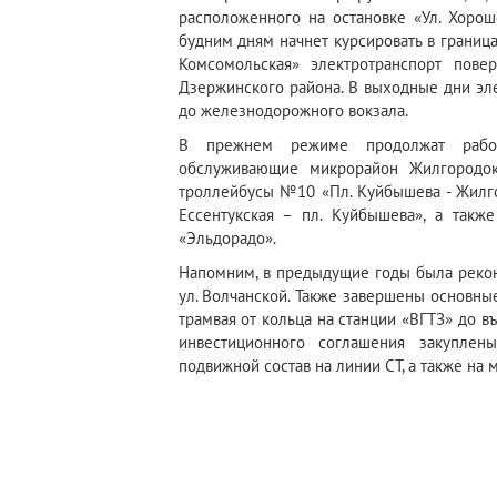
расположенного на остановке «Ул. Хоро
будним дням начнет курсировать в границах
Комсомольская» электротранспорт пове
Дзержинского района. В выходные дни эл
до железнодорожного вокзала.
В прежнем режиме продолжат работа
обслуживающие микрорайон Жилгородок
троллейбусы №10 «Пл. Куйбышева - Жилго
Ессентукская – пл. Куйбышева», а такж
«Эльдорадо».
Напомним, в предыдущие годы была рекон
ул. Волчанской. Также завершены основны
трамвая от кольца на станции «ВГТЗ» до въ
инвестиционного соглашения закупле
подвижной состав на линии СТ, а также на