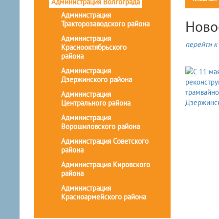
Администрация Волгограда
Администрация
Ново
Тракторозаводского района
Администрация
перейти к 
Краснооктябрьского
района
Администрация
Дзержинского района
Администрация
Центрального района
Администрация
Ворошиловского района
Администрация Советского
района
Администрация Кировского
района
Администрация
Красноармейского района