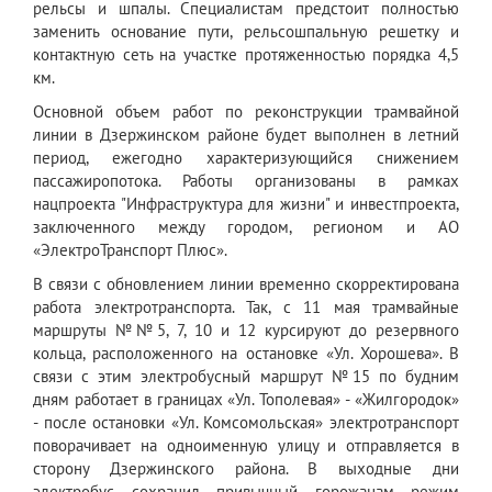
рельсы и шпалы. Специалистам предстоит полностью
заменить основание пути, рельсошпальную решетку и
контактную сеть на участке протяженностью порядка 4,5
км.
Основной объем работ по реконструкции трамвайной
линии в Дзержинском районе будет выполнен в летний
период, ежегодно характеризующийся снижением
пассажиропотока. Работы организованы в рамках
нацпроекта "Инфраструктура для жизни" и инвестпроекта,
заключенного между городом, регионом и АО
«ЭлектроТранспорт Плюс».
В связи с обновлением линии временно скорректирована
работа электротранспорта. Так, с 11 мая трамвайные
маршруты №№5, 7, 10 и 12 курсируют до резервного
кольца, расположенного на остановке «Ул. Хорошева». В
связи с этим электробусный маршрут №15 по будним
дням работает в границах «Ул. Тополевая» - «Жилгородок»
- после остановки «Ул. Комсомольская» электротранспорт
поворачивает на одноименную улицу и отправляется в
сторону Дзержинского района. В выходные дни
электробус сохранил привычный горожанам режим