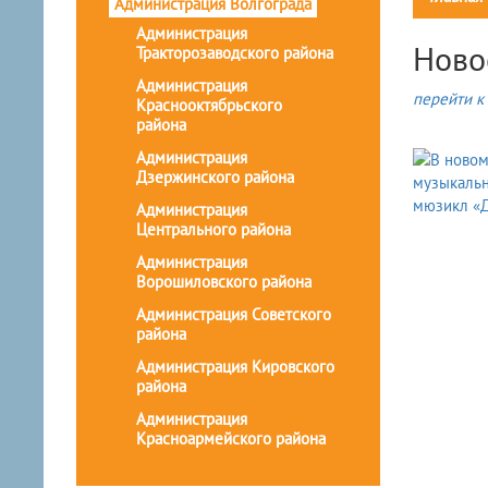
Администрация Волгограда
Администрация
Ново
Тракторозаводского района
Администрация
перейти к 
Краснооктябрьского
района
Администрация
Дзержинского района
Администрация
Центрального района
Администрация
Ворошиловского района
Администрация Советского
района
Администрация Кировского
района
Администрация
Красноармейского района