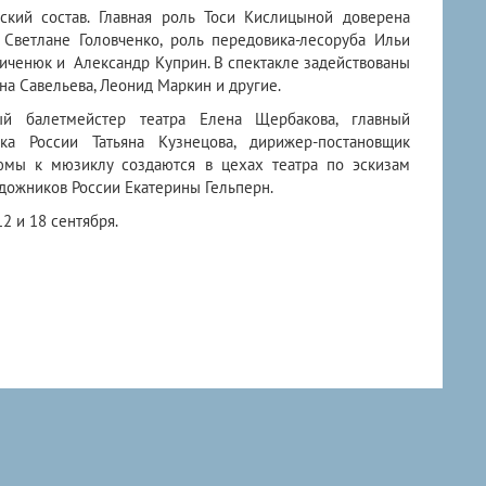
ский состав. Главная роль Тоси Кислицыной доверена
ветлане Головченко, роль передовика-лесоруба Ильи
иченюк и Александр Куприн. В спектакле задействованы
на Савельева, Леонид Маркин и другие.
ый балетмейстер театра Елена Щербакова, главный
тка России Татьяна Кузнецова, дирижер-постановщик
юмы к мюзиклу создаются в цехах театра по эскизам
дожников России Екатерины Гельперн.
2 и 18 сентября.