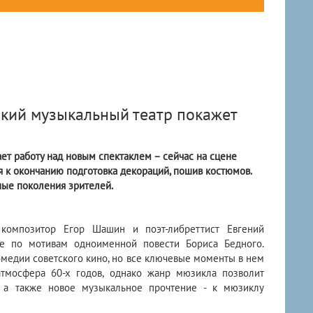
ский музыкальный театр покажет
ет работу над новым спектаклем – сейчас на сцене
я к окончанию подготовка декораций, пошив костюмов.
ные поколения зрителей.
 композитор Егор Шашин и поэт-либреттист Евгений
ие по мотивам одноименной повести Бориса Бедного.
комедии советского кино, но все ключевые моменты в нем
тмосфера 60-х годов, однако жанр мюзикла позволит
, а также новое музыкальное прочтение - к мюзиклу