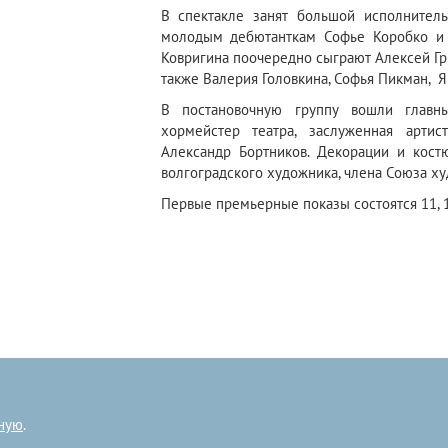
В спектакле занят большой исполнитель
молодым дебютанткам Софье Коробко и С
Ковригина поочередно сыграют Алексей Гр
также Валерия Головкина, Софья Пикман, Я
В постановочную группу вошли главн
хормейстер театра, заслуженная артис
Александр Бортников. Декорации и кост
волгоградского художника, члена Союза ху
Первые премьерные показы состоятся 11, 1
ную
.