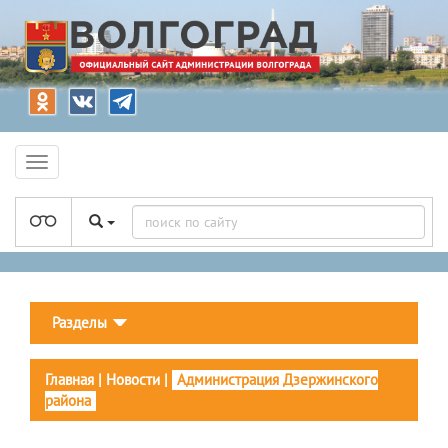
Разделы
Главная
|
Новости
|
Администрация Дзержинского
района