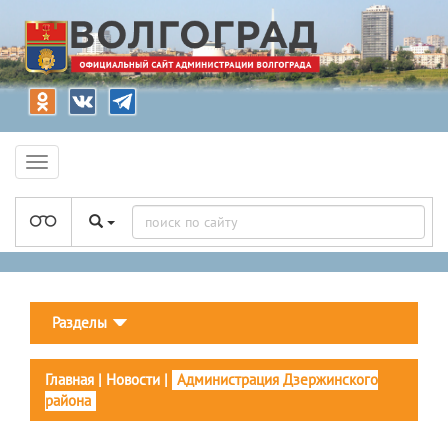
Разделы
Главная
|
Новости
|
Администрация Дзержинского
района