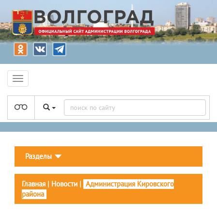
Разделы
Главная
|
Новости
|
Администрация Кировского
района