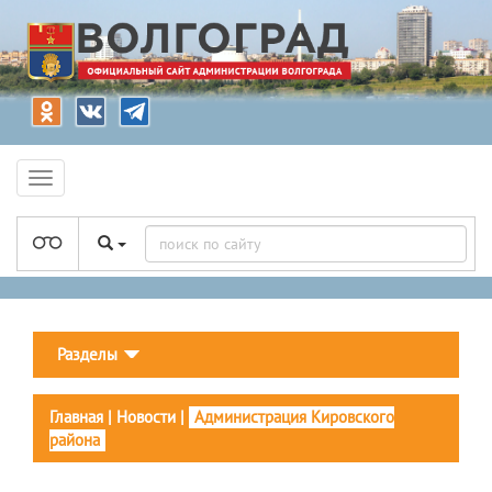
Разделы
Главная
|
Новости
|
Администрация Кировского
района