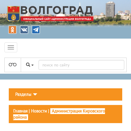
Разделы
Главная
|
Новости
|
Администрация Кировского
района