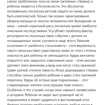
самую проблемную зону на окнах (активные створки), и
ребенок окажется в безопасности. Это абсолютно
неправильно, поскольку детская защита на окнах должна
быть комплексной. Только так можно гарантированно
уберечь малыша от многих неприятностей: Выпадение из
окна – самый серьезный риск, поскольку чреват наиболее
опасными последствиями. Усугубляет проблему фактор
регулярности, поскольку такие события с детьми на
незащищенных окнах случаются чаще всего. Ранения
осколками от разбитого стеклопакета – хотя вероятность
такого происшествия существенно ниже, от этого степень
опасности для ребенка не уменьшается. Удары внезапно
открытого или закрытого сквозняком окна – этим рискам
уделяют мало внимания, а ведь они могут стать причиной
травм разной степени тяжести. Резко дернувшаяся створка
способна сильно ушибить ребенка и даже стать причиной
перелома. Удары об острые края подоконника – этот
стационарный элемент конструкции тоже опасен.
Особенно в тех случаях, когда окно закрыто занавесками
и шторами. Ребенок не видит выступающей части
подоконника и может удариться о выступающий угол.
Именно поэтому необходимо устранить любые риски в