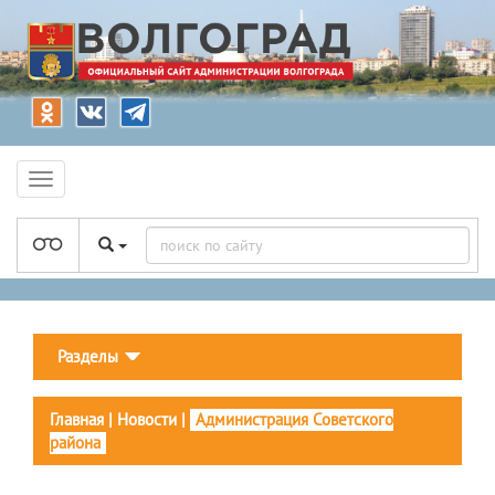
Разделы
Главная
|
Новости
|
Администрация Советского
района