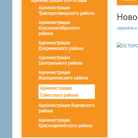
Администрация Волгограда
Администрация
Тракторозаводского района
Ново
Администрация
Краснооктябрьского
перейти к 
района
Администрация
Дзержинского района
Администрация
Центрального района
Администрация
Ворошиловского района
Администрация
Советского района
Администрация Кировского
района
Администрация
Красноармейского района