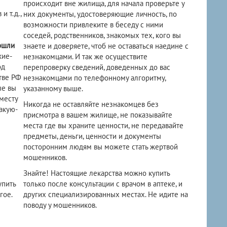
происходит вне жилища, для начала проверьте у
 т.д.,
них документы, удостоверяющие личность, по
возможности привлеките в беседу с ними
соседей, родственников, знакомых тех, кого вы
ошли
знаете и доверяете, чтоб не оставаться наедине с
кие-
незнакомцами. И так же осуществите
од
перепроверку сведений, доведенных до вас
тве РФ
незнакомцами по телефонному алгоритму,
ые вы
указанному выше.
 месту
Никогда не оставляйте незнакомцев без
акую-
присмотра в вашем жилище, не показывайте
места где вы храните ценности, не передавайте
предметы, деньги, ценности и документы
посторонним людям вы можете стать жертвой
мошенников.
Знайте! Настоящие лекарства можно купить
упить
только после консультации с врачом в аптеке, и
гое.
других специализированных местах. Не идите на
поводу у мошенников.