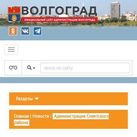
Разделы
Главная
|
Новости
|
Администрация Советского
района