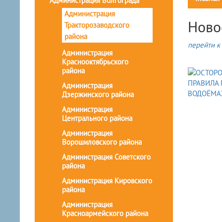
Администрация Волгограда
Администрация
Ново
Тракторозаводского
района
перейти к 
Администрация
Краснооктябрьского
района
Администрация
Дзержинского района
Администрация
Центрального района
Администрация
Ворошиловского района
Администрация Советского
района
Администрация Кировского
района
Администрация
Красноармейского района