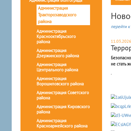
Администрация Волгограда
Администрация
Ново
Тракторозаводского
района
перейти к 
Администрация
Краснооктябрьского
11.03.202
района
Терро
Администрация
Дзержинского района
Безопасно
не стать ж
Администрация
Центрального района
​.
Администрация
Ворошиловского района
Администрация Советского
района
Администрация Кировского
района
Администрация
Красноармейского района