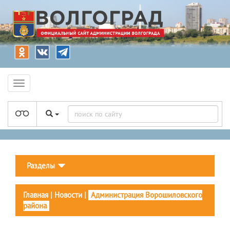
Разделы
Главная
|
Новости
|
Администрация Ворошиловского
района