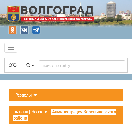
Разделы
Главная
|
Новости
|
Администрация Ворошиловского
района