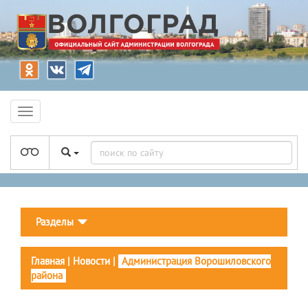
Разделы
Главная
|
Новости
|
Администрация Ворошиловского
района