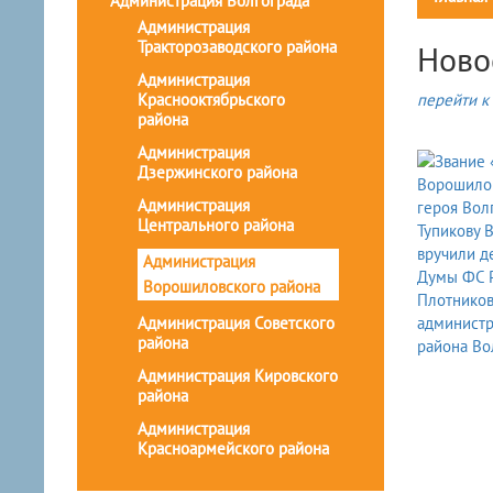
Администрация Волгограда
Администрация
Тракторозаводского района
Ново
Администрация
Краснооктябрьского
перейти к 
района
Администрация
Дзержинского района
Администрация
Центрального района
Администрация
Ворошиловского района
Администрация Советского
района
Администрация Кировского
района
Администрация
Красноармейского района