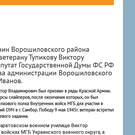
нин Ворошиловского района
ветерану Тупикову Виктору
путат Государственной Думы ФС РФ
ава администрации Ворошиловского
Иванов.
ктор Владимирович был призван в ряды Красной Армии.
рсы снайперов, после окончания которых, он был
елкового полка Внутренних войск МГБ для участия в
 ОУН в г. Самбор. Победу 9 мая 1945г. ветеран встретил
евого задания.
 Саратовском военном училище Виктор
войсках МГБ Украинского военного округа, а