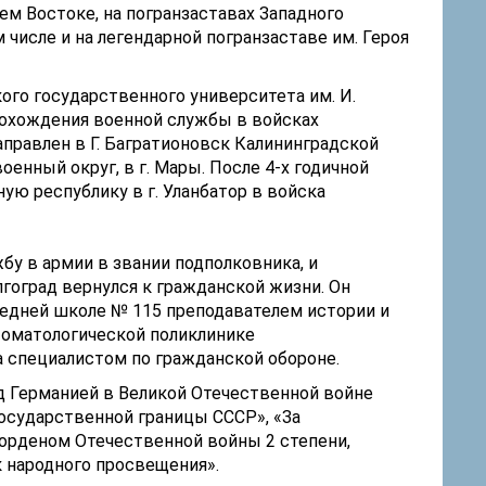
ем Востоке, на погранзаставах Западного
м числе и на легендарной погранзаставе им. Героя
ого государственного университета им. И.
рохождения военной службы в войсках
правлен в Г. Багратионовск Калининградской
оенный округ, в г. Мары. После 4-х годичной
ю республику в г. Уланбатор в войска
у в армии в звании подполковника, и
лгоград вернулся к гражданской жизни. Он
редней школе № 115 преподавателем истории и
стоматологической поликлинике
 специалистом по гражданской обороне.
д Германией в Великой Отечественной войне
 государственной границы СССР», «За
, орденом Отечественной войны 2 степени,
 народного просвещения».