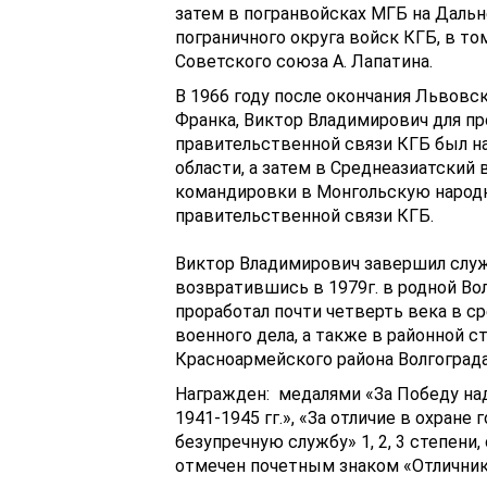
затем в погранвойсках МГБ на Дальн
пограничного округа войск КГБ, в то
Советского союза А. Лапатина.
В 1966 году после окончания Львовск
Франка, Виктор Владимирович для п
правительственной связи КГБ был на
области, а затем в Среднеазиатский в
командировки в Монгольскую народну
правительственной связи КГБ.
Виктор Владимирович завершил служб
возвратившись в 1979г. в родной Во
проработал почти четверть века в с
военного дела, а также в районной 
Красноармейского района Волгограда
Награжден: медалями «За Победу на
1941-1945 гг.», «За отличие в охране
безупречную службу» 1, 2, 3 степени
отмечен почетным знаком «Отличник