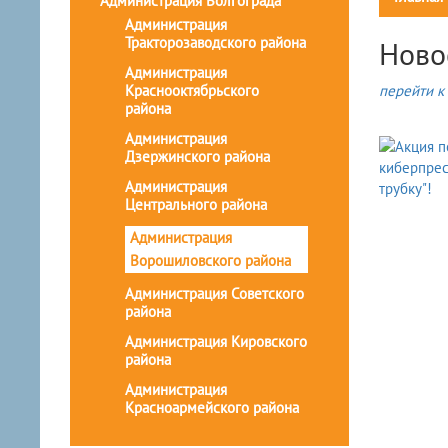
Администрация Волгограда
Администрация
Тракторозаводского района
Ново
Администрация
Краснооктябрьского
перейти к 
района
Администрация
Дзержинского района
Администрация
Центрального района
Администрация
Ворошиловского района
Администрация Советского
района
Администрация Кировского
района
Администрация
Красноармейского района