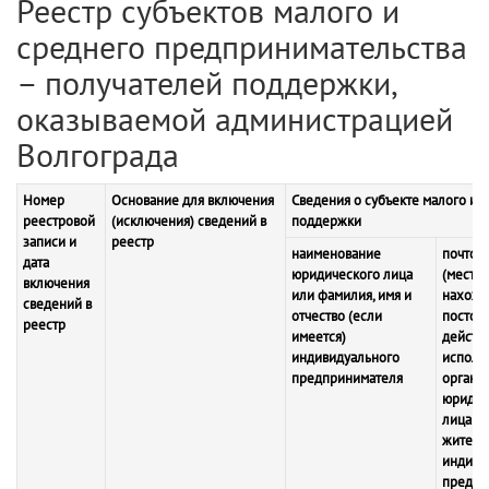
Реестр субъектов малого и
среднего предпринимательства
– получателей поддержки,
оказываемой администрацией
Волгограда
Номер
Основание для включения
Сведения о субъекте малого и 
реестровой
(исключения) сведений в
поддержки
записи и
реестр
наименование
почтов
дата
юридического лица
(место
включения
или фамилия, имя и
нахожд
сведений в
отчество (если
постоя
реестр
имеется)
действ
индивидуального
исполн
предпринимателя
органа
юридич
лица и
житель
индиви
предпр