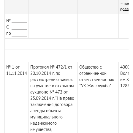
– полу
поддер
№
С
по
№ 1 от
Протокол № 472/1 от
Общество с
40007
11.11.2014
20.10.2014 г. по
ограниченной
Волгог
рассмотрению заявок
ответственностью
им.Кир
на участие в открытом
"УК Жилслужба"
128А
аукционе № 472 от
25.09.2014 г. "На право
заключения договора
аренды объекта
муниципального
недвижимого
имущества,