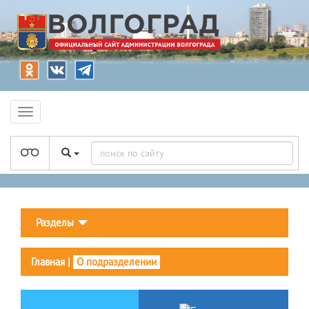
Разделы
Главная
|
О подразделении